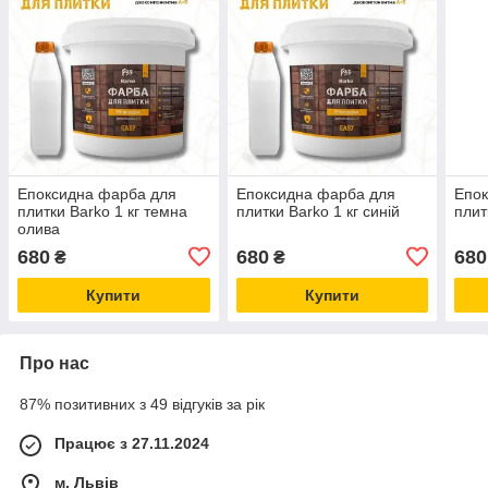
Епоксидна фарба для
Епоксидна фарба для
Епок
плитки Barko 1 кг темна
плитки Barko 1 кг синій
плит
олива
680
680
680
₴
₴
Купити
Купити
Про нас
87% позитивних з 49 відгуків за рік
Працює з 27.11.2024
м. Львів