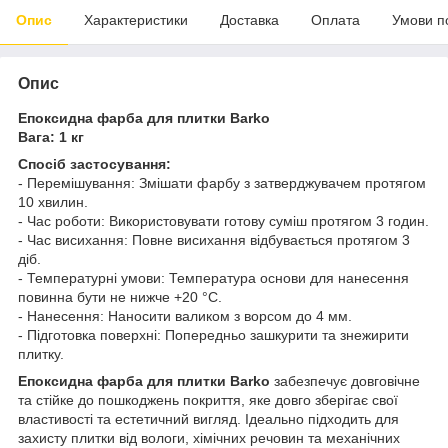
Опис
Характеристики
Доставка
Оплата
Умови п
Опис
Епоксидна фарба для плитки Barko
Вага: 1 кг
Спосіб застосування:
- Перемішування: Змішати фарбу з затверджувачем протягом
10 хвилин.
- Час роботи: Використовувати готову суміш протягом 3 годин.
- Час висихання: Повне висихання відбувається протягом 3
діб.
- Температурні умови: Температура основи для нанесення
повинна бути не нижче +20 °C.
- Нанесення: Наносити валиком з ворсом до 4 мм.
- Підготовка поверхні: Попередньо зашкурити та знежирити
плитку.
Епоксидна фарба для плитки Barko
забезпечує довговічне
та стійке до пошкоджень покриття, яке довго зберігає свої
властивості та естетичний вигляд. Ідеально підходить для
захисту плитки від вологи, хімічних речовин та механічних