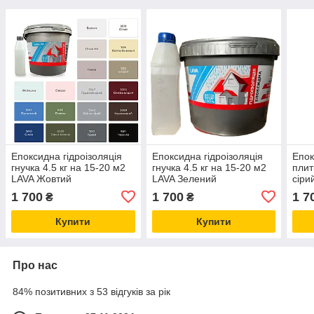
Епоксидна гідроізоляція
Епоксидна гідроізоляція
Епок
гнучка 4.5 кг на 15-20 м2
гнучка 4.5 кг на 15-20 м2
плит
LAVA Жовтий
LAVA Зелений
сіри
1 700
1 700
1 7
₴
₴
Купити
Купити
Про нас
84% позитивних з 53 відгуків за рік