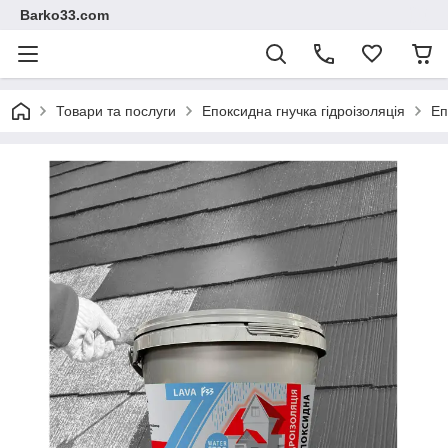
Barko33.com
Товари та послуги
Епоксидна гнучка гідроізоляція
Еп