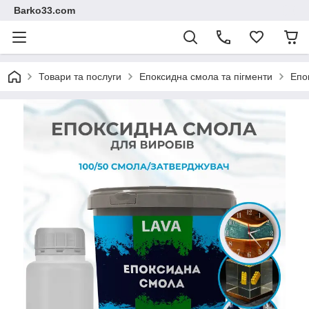
Barko33.com
Товари та послуги
Епоксидна смола та пігменти
Епо