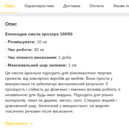
Опис
Характеристики
Доставка
Оплата
Умови п
Опис
Епоксидна смола прозора 100/50
-
Розмішувати:
10 хв
-
Час роботи:
30 хв
-
Час повного висихання:
1 доба
-
Максимальний шар заливки:
1 см
Ця смола ідеально підходить для різноманітних творчих
проектів, від ювелірних виробів до меблів. Вона проста у
використанні та забезпечує високоякісний результат. Її
прозорість і стійкість до фізичних і хімічних впливів роблять її
незамінною для будь-яких завдань. Підходить для різних
матеріалів, таких як дерево, метал, скло. Створює міцний і
довговічний шар, безпечний у використанні, не виділяє
токсичних речовин після висихання.
Приховати