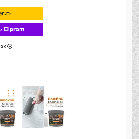
упити
 з
-33