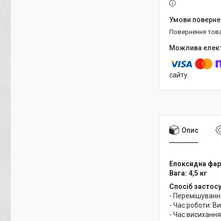
повернення тов
сайту.
Опис
Епоксидна фар
Вага: 4,5 кг
Спосіб застосу
- Перемішуванн
- Час роботи: В
- Час висихання