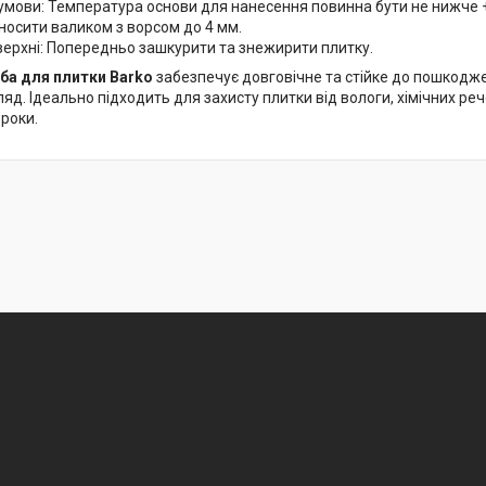
 умови: Температура основи для нанесення повинна бути не нижче +
носити валиком з ворсом до 4 мм.
оверхні: Попередньо зашкурити та знежирити плитку.
ба для плитки Barko
забезпечує довговічне та стійке до пошкоджен
яд. Ідеально підходить для захисту плитки від вологи, хімічних ре
 роки.