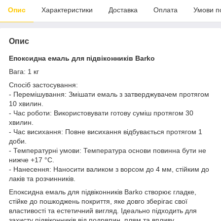
Опис
Характеристики
Доставка
Оплата
Умови п
Опис
Епоксидна емаль для підвіконників Barko
Вага: 1 кг
Спосіб застосування:
- Перемішування: Змішати емаль з затверджувачем протягом
10 хвилин.
- Час роботи: Використовувати готову суміш протягом 30
хвилин.
- Час висихання: Повне висихання відбувається протягом 1
доби.
- Температурні умови: Температура основи повинна бути не
нижче +17 °C.
- Нанесення: Наносити валиком з ворсом до 4 мм, стійким до
лаків та розчинників.
Епоксидна емаль для підвіконників Barko створює гладке,
стійке до пошкоджень покриття, яке довго зберігає свої
властивості та естетичний вигляд. Ідеально підходить для
захисту підвіконників від подряпин, плям та впливу