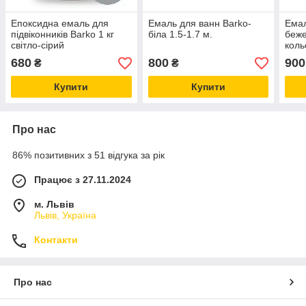
Епоксидна емаль для
Емаль для ванн Barko-
Емал
підвіконників Barko 1 кг
біла 1.5-1.7 м.
беже
світло-сірий
коль
680
800
900
₴
₴
Купити
Купити
Про нас
86% позитивних з 51 відгука за рік
Працює з 27.11.2024
м. Львів
Львів, Україна
Контакти
Про нас