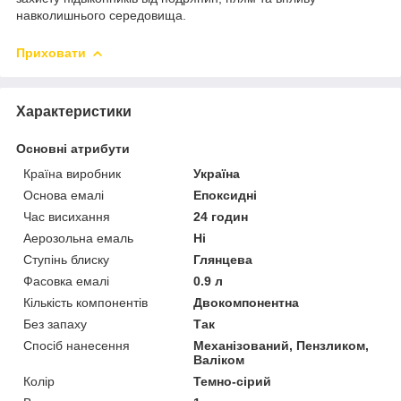
навколишнього середовища.
Приховати
Характеристики
Основні атрибути
Країна виробник
Україна
Основа емалі
Епоксидні
Час висихання
24 годин
Аерозольна емаль
Ні
Ступінь блиску
Глянцева
Фасовка емалі
0.9 л
Кількість компонентів
Двокомпонентна
Без запаху
Так
Спосіб нанесення
Механізований, Пензликом,
Валіком
Колір
Темно-сірий