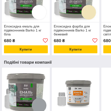
Епоксидна емаль для
Епоксидна фарба для
Епок
підвіконників Barko 1 кг
підвіконників Barko 1 кг
підв
біла
бежевий
світ
680
680
680
₴
₴
Купити
Купити
Подібні товари компанії