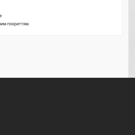
в
ним покриттям.