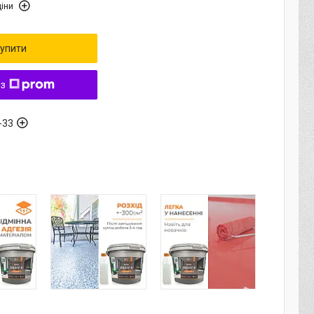
іни
упити
 з
-33