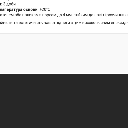
я:
3 доби
емпература основи:
+20°C
ателем або валиком з ворсом до 4 мм, стійким до лаків і розчинникі
йність та естетичність вашої підлоги з цим високоякісним епоксид