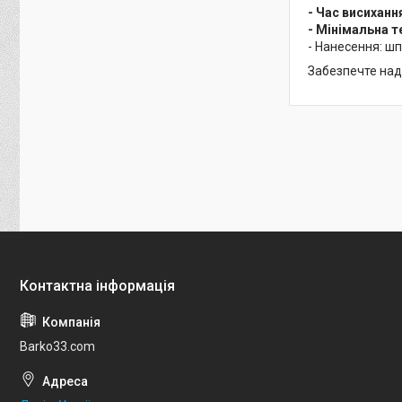
- Час висиханн
- Мінімальна т
- Нанесення: шп
Забезпечте наді
Barko33.com