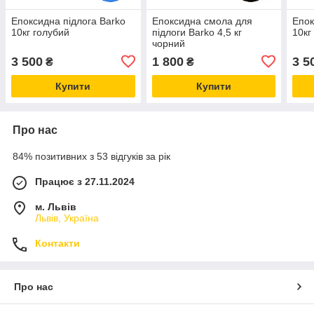
Епоксидна підлога Barko
Епоксидна смола для
Епок
10кг голубий
підлоги Barko 4,5 кг
10кг
чорний
3 500
1 800
3 5
₴
₴
Купити
Купити
Про нас
84% позитивних з 53 відгуків за рік
Працює з 27.11.2024
м. Львів
Львів, Україна
Контакти
Про нас