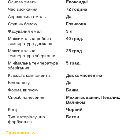
Основа эмали
Епоксидні
Час висихання
72 година
Аерозольна емаль
Да
Ступінь блиску
Глянсова
Фасування емалі
9 л
Максимальна робоча
40 град.
температура довкілля
Максимальна
25 град.
температура зберігання
Мінімальна температура
5 град.
зберігання
Кількість компонентів
Двокомпонентна
Без запаху
Да
Форма випуску
Банка
Спосіб нанесення
Механізований, Пензлик,
Валиком
Колір
Чорний
Тип матеріалу, що
Бетон
фарбується
Приховати