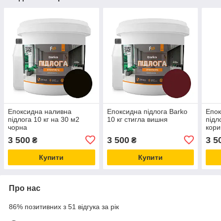
Епоксидна наливна
Епоксидна підлога Barko
Епок
підлога 10 кг на 30 м2
10 кг стигла вишня
підл
чорна
кори
3 500
3 500
3 5
₴
₴
Купити
Купити
Про нас
86% позитивних з 51 відгука за рік