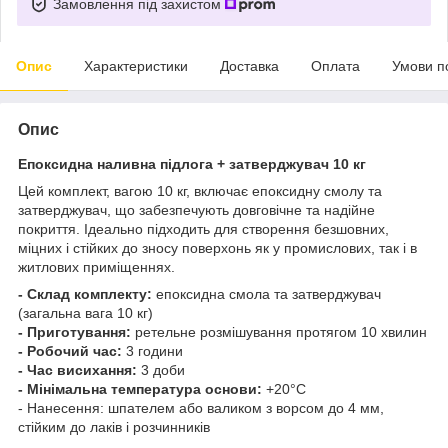
Замовлення під захистом
Опис
Характеристики
Доставка
Оплата
Умови п
Опис
Епоксидна наливна підлога + затверджувач 10 кг
Цей комплект, вагою 10 кг, включає епоксидну смолу та
затверджувач, що забезпечують довговічне та надійне
покриття. Ідеально підходить для створення безшовних,
міцних і стійких до зносу поверхонь як у промислових, так і в
житлових приміщеннях.
- Склад комплекту:
епоксидна смола та затверджувач
(загальна вага 10 кг)
- Приготування:
ретельне розмішування протягом 10 хвилин
- Робочий час:
3 години
- Час висихання:
3 доби
- Мінімальна температура основи:
+20°C
- Нанесення: шпателем або валиком з ворсом до 4 мм,
стійким до лаків і розчинників